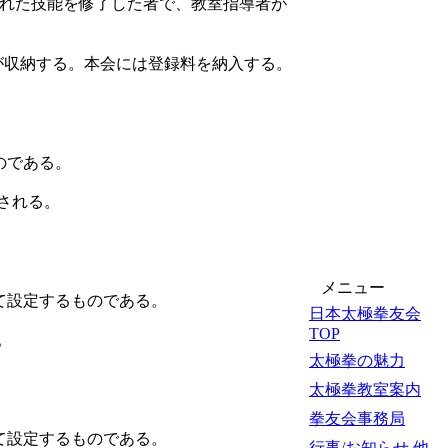
られた技能を修了した者で、教室指導者が
が収納する。本会には登録料を納入する。
のである。
される。
メニュー
て設定するものである。
日本太極拳友会
TOP
。
太極拳の魅力
太極拳教室案内
拳友会事務局
て設定するものである。
行事/お知らせ 他