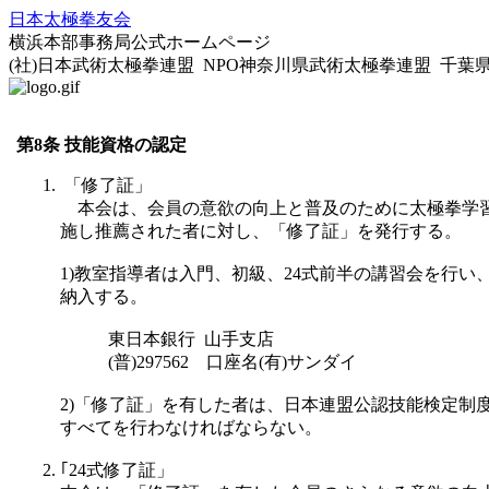
日本太極拳友会
横浜本部事務局公式ホームページ
(社)日本武術太極拳連盟 NPO神奈川県武術太極拳連盟 千
第8条 技能資格の認定
「修了証」
本会は、会員の意欲の向上と普及のために太極拳学習
施し推薦された者に対し、「修了証」を発行する。
1)教室指導者は入門、初級、24式前半の講習会を行
納入する。
東日本銀行 山手支店
(普)297562 口座名(有)サンダイ
2)「修了証」を有した者は、日本連盟公認技能検定制度
すべてを行わなければならない。
｢24式修了証」