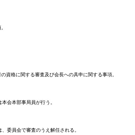
。
項。
者の資格に関する審査及び会長への具申に関する事項。
は本会本部事局員が行う。
は、委員会で審査のうえ解任される。