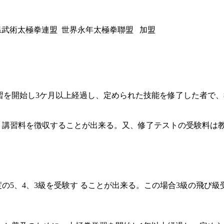
葉県武術太極拳連盟 世界永年太極拳聯盟 加盟
を開始し3ケ月以上経過し、定められた技能を修了した者で、
い、講習料を徴収することが出来る。又、修了テストの受験料は
の5、4、3級を受験す ることが出来る。この場合3級の飛び級