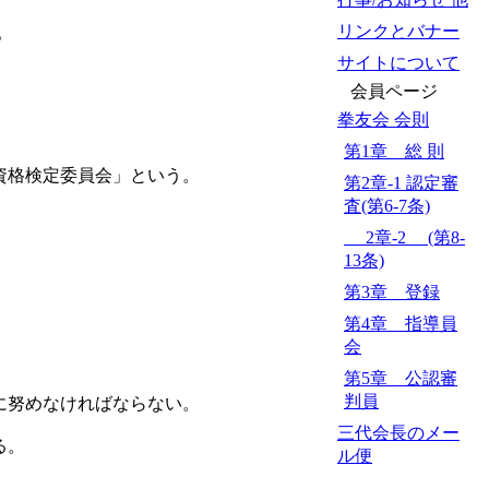
リンクとバナー
。
サイトについて
会員ページ
拳友会 会則
第1章 総 則
資格検定委員会」という。
第2章-1 認定審
査(第6-7条)
2章-2 (第8-
13条)
第3章 登録
第4章 指導員
会
第5章 公認審
判員
に努めなければならない。
三代会長のメー
る。
ル便