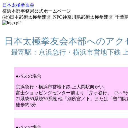
日本太極拳友会
横浜本部事務局公式ホームページ
(社)日本武術太極拳連盟 NPO神奈川県武術太極拳連盟 千
日本太極拳友会本部へのアク
最寄駅：京浜急行・横浜市営地下鉄 
●バスの場合
京浜急行・横浜市営地下鉄 上大岡駅向かい
富士ショッピングセンター前より「芹ヶ谷行」（3～5
71系統69系統30系統 他「別所宮ノ下」または「普門
徒歩約3分
●バスの場合