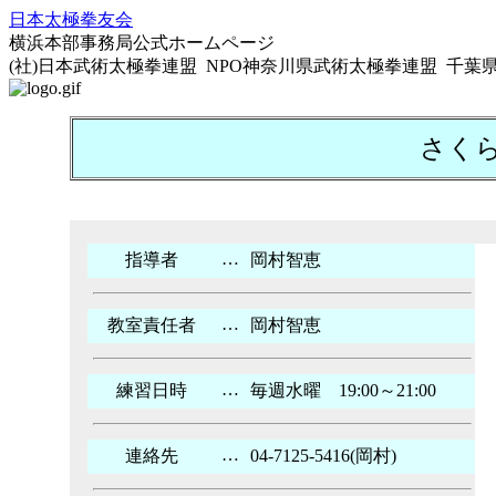
日本太極拳友会
横浜本部事務局公式ホームページ
(社)日本武術太極拳連盟 NPO神奈川県武術太極拳連盟 千
さく
…
指導者
岡村智恵
…
教室責任者
岡村智恵
…
練習日時
毎週水曜 19:00～21:00
…
連絡先
04-7125-5416(岡村)